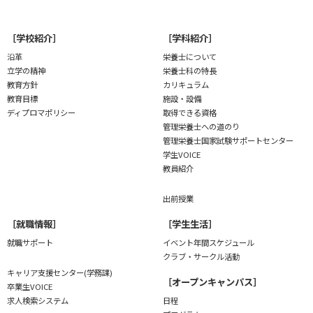
［学校紹介］
［学科紹介］
沿革
栄養士について
立学の精神
栄養士科の特長
教育方針
カリキュラム
教育目標
施設・設備
ディプロマポリシー
取得できる資格
管理栄養士への道のり
管理栄養士国家試験
サポートセンター
学生VOICE
教員紹介
出前授業
［就職情報］
［学生生活］
就職サポート
イベント年間スケジュール
クラブ・サークル活動
キャリア支援センター(学務課)
［オープンキャンパス］
卒業生VOICE
求人検索システム
日程