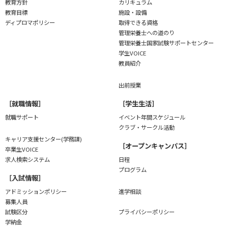
教育方針
カリキュラム
教育目標
施設・設備
ディプロマポリシー
取得できる資格
管理栄養士への道のり
管理栄養士国家試験
サポートセンター
学生VOICE
教員紹介
出前授業
［就職情報］
［学生生活］
就職サポート
イベント年間スケジュール
クラブ・サークル活動
キャリア支援センター(学務課)
［オープンキャンパス］
卒業生VOICE
求人検索システム
日程
プログラム
［入試情報］
アドミッションポリシー
進学相談
募集人員
試験区分
プライバシーポリシー
学納金