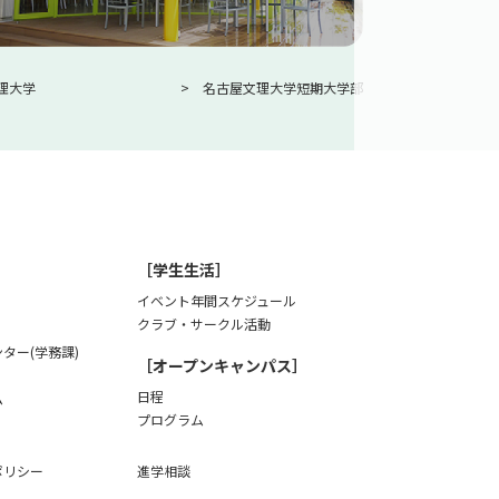
理大学
名古屋文理大学短期大学部
［学生生活］
イベント年間スケジュール
クラブ・サークル活動
ター(学務課)
［オープンキャンパス］
日程
ム
プログラム
ポリシー
進学相談