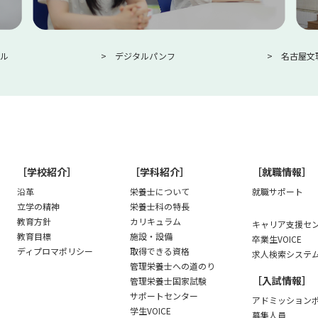
ル
デジタルパンフ
名古屋文
［学校紹介］
［学科紹介］
［就職情報］
沿革
栄養士について
就職サポート
立学の精神
栄養士科の特長
教育方針
カリキュラム
キャリア支援セン
教育目標
施設・設備
卒業生VOICE
ディプロマポリシー
取得できる資格
求人検索システ
管理栄養士への道のり
［入試情報］
管理栄養士国家試験
サポートセンター
アドミッション
学生VOICE
募集人員