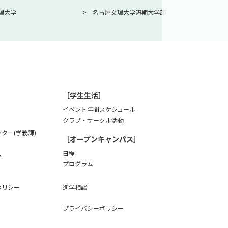
理大学
名古屋文理大学短期大学部
［学生生活］
イベント年間スケジュール
クラブ・サークル活動
ター(学務課)
［オープンキャンパス］
日程
ム
プログラム
ポリシー
進学相談
プライバシーポリシー