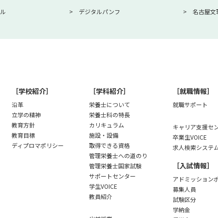
ル
デジタルパンフ
名古屋文
［学校紹介］
［学科紹介］
［就職情報］
沿革
栄養士について
就職サポート
立学の精神
栄養士科の特長
教育方針
カリキュラム
キャリア支援セン
教育目標
施設・設備
卒業生VOICE
ディプロマポリシー
取得できる資格
求人検索システ
管理栄養士への道のり
［入試情報］
管理栄養士国家試験
サポートセンター
アドミッション
学生VOICE
募集人員
教員紹介
試験区分
学納金