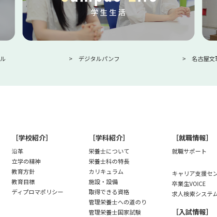
ル
デジタルパンフ
名古屋文
［学校紹介］
［学科紹介］
［就職情報］
沿革
栄養士について
就職サポート
立学の精神
栄養士科の特長
教育方針
カリキュラム
キャリア支援セン
教育目標
施設・設備
卒業生VOICE
ディプロマポリシー
取得できる資格
求人検索システ
管理栄養士への道のり
［入試情報］
管理栄養士国家試験