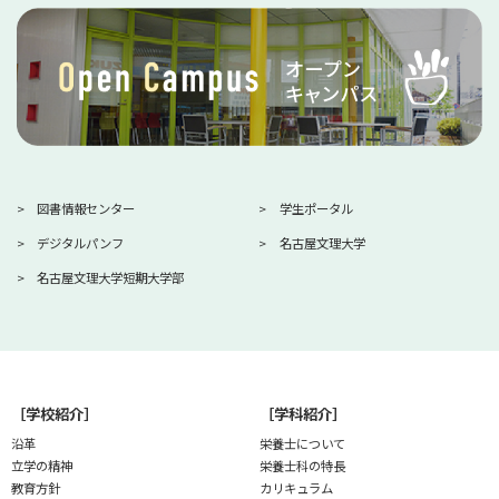
図書情報センター
学生ポータル
デジタルパンフ
名古屋文理大学
名古屋文理大学短期大学部
［学校紹介］
［学科紹介］
沿革
栄養士について
立学の精神
栄養士科の特長
教育方針
カリキュラム