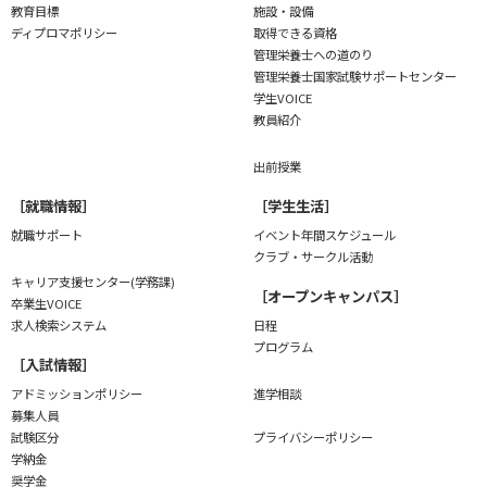
教育目標
施設・設備
ディプロマポリシー
取得できる資格
管理栄養士への道のり
管理栄養士国家試験
サポートセンター
学生VOICE
教員紹介
出前授業
［就職情報］
［学生生活］
就職サポート
イベント年間スケジュール
クラブ・サークル活動
キャリア支援センター(学務課)
［オープンキャンパス］
卒業生VOICE
求人検索システム
日程
プログラム
［入試情報］
アドミッションポリシー
進学相談
募集人員
試験区分
プライバシーポリシー
学納金
奨学金