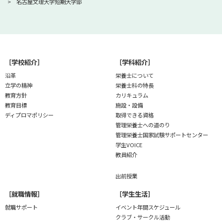
名古屋文理大学短期大学部
［学校紹介］
［学科紹介］
沿革
栄養士について
立学の精神
栄養士科の特長
教育方針
カリキュラム
教育目標
施設・設備
ディプロマポリシー
取得できる資格
管理栄養士への道のり
管理栄養士国家試験
サポートセンター
学生VOICE
教員紹介
出前授業
［就職情報］
［学生生活］
就職サポート
イベント年間スケジュール
クラブ・サークル活動