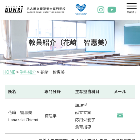
教員紹介（花﨑 智惠美）
HOME
>
学科紹介
>
花﨑 智惠美
氏名
専門分野
主な担当科目
メール
調理学
花﨑 智惠美
献立立案
調理学
Hanazaki Chiemi
応用栄養学
食育指導