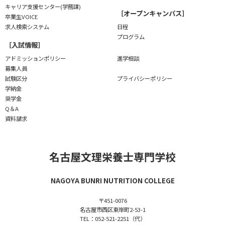
キャリア支援センター(学務課)
［オープンキャンパス］
卒業生VOICE
求人検索システム
日程
プログラム
［入試情報］
アドミッションポリシー
進学相談
募集人員
試験区分
プライバシーポリシー
学納金
奨学金
Q＆A
資料請求
名古屋文理栄養士専門学校
NAGOYA BUNRI NUTRITION COLLEGE
〒451-0076
名古屋市西区東岸町2-53-1
TEL：052-521-2251（代）