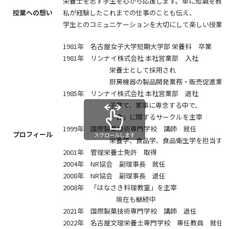
栄養士を志す学生を心から応援します。単に知識を教え
授業への想い
私が経験したこれまでの仕事のことも伝え、
学生とのコミュニケーションを大切にして楽しい授業に
1981年 名古屋女子大学短期大学部 栄養科 卒業
1981年 リンナイ株式会社 本社営業部 入社
栄養士として採用され
厨房機器の製品開発業務・販売促進業務
1985年 リンナイ株式会社 本社営業部 退社
子育て、家事に専念する中で、
「食」に関するサークルを主宰
1999年 国際製菓技術専門学校 講師 就任
プロフィール
スクロールします
栄養学、食品学、食品衛生学を担当する
2001年 管理栄養士免許 取得
2004年 NR協会 副理事長 就任
2008年 NR協会 副理事長 退任
2008年 「はなさき料理教室」を主宰
現在も継続中
2021年 国際製菓技術専門学校 講師 退任
2022年 名古屋文理栄養士専門学校 専任教員 就任