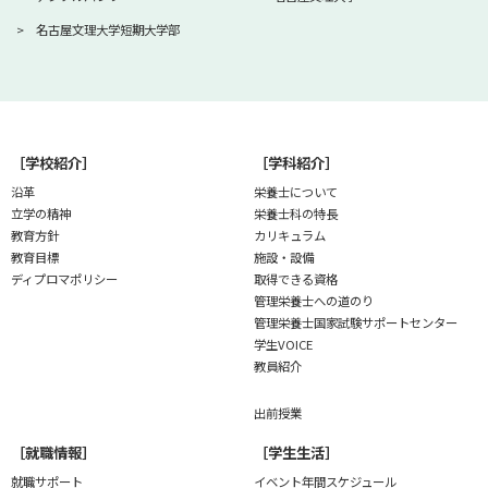
名古屋文理大学短期大学部
［学校紹介］
［学科紹介］
沿革
栄養士について
立学の精神
栄養士科の特長
教育方針
カリキュラム
教育目標
施設・設備
ディプロマポリシー
取得できる資格
管理栄養士への道のり
管理栄養士国家試験
サポートセンター
学生VOICE
教員紹介
出前授業
［就職情報］
［学生生活］
就職サポート
イベント年間スケジュール