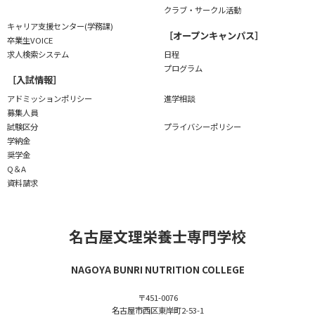
クラブ・サークル活動
キャリア支援センター(学務課)
［オープンキャンパス］
卒業生VOICE
求人検索システム
日程
プログラム
［入試情報］
アドミッションポリシー
進学相談
募集人員
試験区分
プライバシーポリシー
学納金
奨学金
Q＆A
資料請求
名古屋文理栄養士専門学校
NAGOYA BUNRI NUTRITION COLLEGE
〒451-0076
名古屋市西区東岸町2-53-1